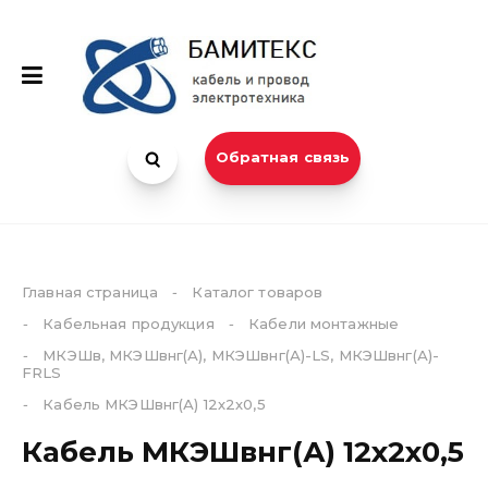
Обратная связь
Главная страница
-
Каталог товаров
Каталог
-
Кабельная продукция
-
Кабели монтажные
Компания
-
МКЭШв, МКЭШвнг(А), МКЭШвнг(А)-LS, МКЭШвнг(А)-
FRLS
-
Кабель МКЭШвнг(А) 12х2х0,5
Кабель МКЭШвнг(А) 12х2х0,5